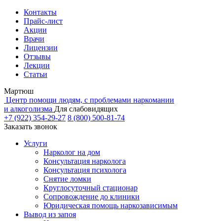
Контакты
Прайс-лист
Акции
Врачи
Лицензии
Отзывы
Лекции
Статьи
Мартюш
Центр помощи людям, с проблемами наркомании
и алкоголизма
Для слабовидящих
+7 (922) 354-29-27
8 (800) 500-81-74
Заказать звонок
Услуги
Нарколог на дом
Консультация нарколога
Консультация психолога
Снятие ломки
Круглосуточный стационар
Сопровождение до клиники
Юридическая помощь наркозависимым
Вывод из запоя