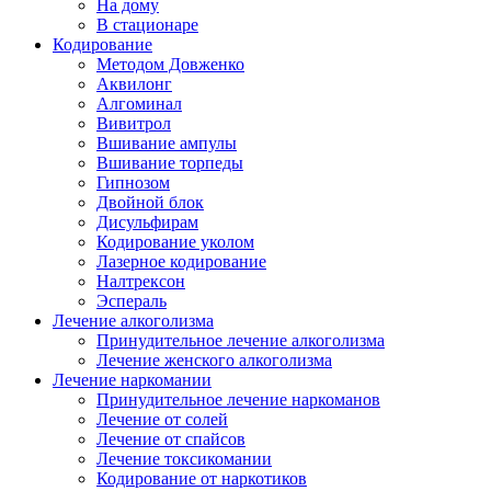
На дому
В стационаре
Кодирование
Методом Довженко
Аквилонг
Алгоминал
Вивитрол
Вшивание ампулы
Вшивание торпеды
Гипнозом
Двойной блок
Дисульфирам
Кодирование уколом
Лазерное кодирование
Налтрексон
Эспераль
Лечение алкоголизма
Принудительное лечение алкоголизма
Лечение женского алкоголизма
Лечение наркомании
Принудительное лечение наркоманов
Лечение от солей
Лечение от спайсов
Лечение токсикомании
Кодирование от наркотиков