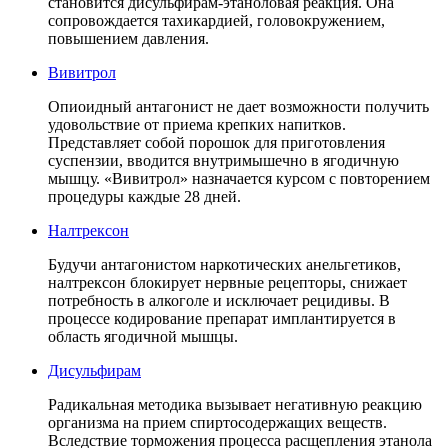
становится дисульфирам-этаноловая реакция. Она
сопровождается тахикардией, головокружением,
повышением давления.
Вивитрол
Опиоидный антагонист не дает возможности получить
удовольствие от приема крепких напитков.
Представляет собой порошок для приготовления
суспензии, вводится внутримышечно в ягодичную
мышцу. «Вивитрол» назначается курсом с повторением
процедуры каждые 28 дней.
Налтрексон
Будучи антагонистом наркотических анельгетиков,
налтрексон блокирует нервные рецепторы, снижает
потребность в алкоголе и исключает рецидивы. В
процессе кодирование препарат имплантируется в
область ягодичной мышцы.
Дисульфирам
Радикальная методика вызывает негативную реакцию
организма на прием спиртосодержащих веществ.
Вследствие торможения процесса расщепления этанола