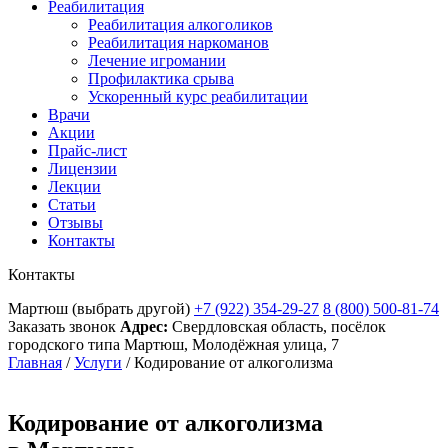
Реабилитация
Реабилитация алкоголиков
Реабилитация наркоманов
Лечение игромании
Профилактика срыва
Ускоренный курс реабилитации
Врачи
Акции
Прайс-лист
Лицензии
Лекции
Статьи
Отзывы
Контакты
Контакты
Мартюш
(выбрать другой)
+7 (922) 354-29-27
8 (800) 500-81-74
Заказать звонок
Адрес:
Свердловская область, посёлок
городского типа Мартюш, Молодёжная улица, 7
Главная
/
Услуги
/
Кодирование от алкоголизма
Кодирование от алкоголизма